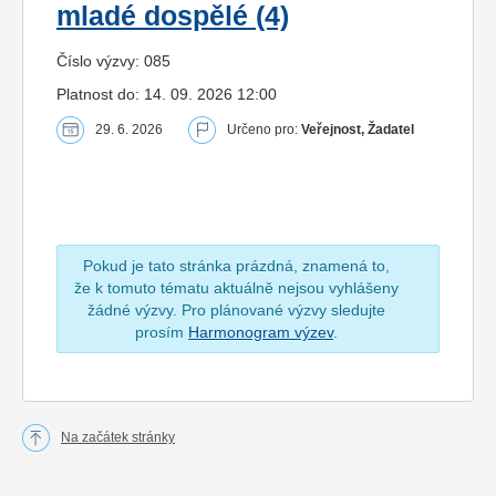
mladé dospělé (4)
Číslo výzvy: 085
Platnost do: 14. 09. 2026 12:00
29. 6. 2026
Určeno pro:
Veřejnost, Žadatel
Pokud je tato stránka prázdná, znamená to,
že k tomuto tématu aktuálně nejsou vyhlášeny
žádné výzvy. Pro plánované výzvy sledujte
prosím
Harmonogram výzev
.
Na začátek stránky