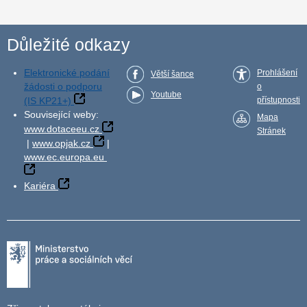
Důležité odkazy
Elektronické podání
Prohlášení
Větší šance
žádosti o podporu
o
Youtube
(IS KP21+)
přístupnosti
Související weby:
Mapa
www.dotaceeu.cz
Stránek
|
www.opjak.cz
|
www.ec.europa.eu
Kariéra