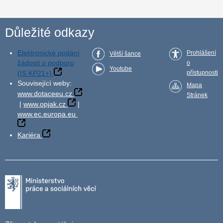
Důležité odkazy
Elektronické podání
Prohlášení
Větší šance
žádosti o podporu
o
Youtube
(IS KP21+)
přístupnosti
Související weby:
Mapa
www.dotaceeu.cz
Stránek
|
www.opjak.cz
|
www.ec.europa.eu
Kariéra