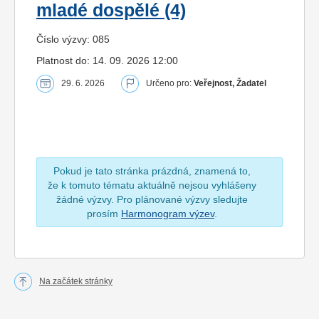
mladé dospělé (4)
Číslo výzvy: 085
Platnost do: 14. 09. 2026 12:00
29. 6. 2026
Určeno pro:
Veřejnost, Žadatel
Pokud je tato stránka prázdná, znamená to,
že k tomuto tématu aktuálně nejsou vyhlášeny
žádné výzvy. Pro plánované výzvy sledujte
prosím
Harmonogram výzev
.
Na začátek stránky