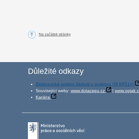
Na začátek stránky
Důležité odkazy
Elektronické podání žádosti o podporu (IS KP21+)
Související weby:
www.dotaceeu.cz
|
www.opjak.c
Kariéra