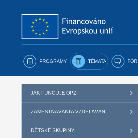
Přejít k obsahu
PROGRAMY
TÉMATA
FÓR
JAK FUNGUJE OPZ+
ZAMĚSTNÁVÁNÍ A VZDĚLÁVÁNÍ
DĚTSKÉ SKUPINY