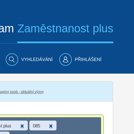
ram
Zaměstnanost plus
VYHLEDÁVÁNÍ
PŘIHLÁŠENÍ
piny osob - aktuální výzvy
t plus
085