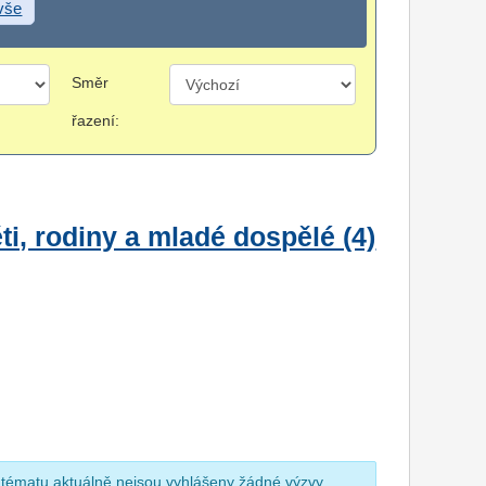
 vše
Směr
řazení:
i, rodiny a mladé dospělé (4)
 tématu aktuálně nejsou vyhlášeny žádné výzvy.