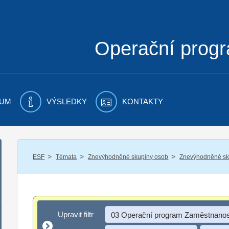
Operační prog
UM
VÝSLEDKY
KONTAKTY
/
/
/
ESF
Témata
Znevýhodněné skupiny osob
Znevýhodněné sku
Upravit filtr
Upravit filtr
03 Operační program Zaměstnanos