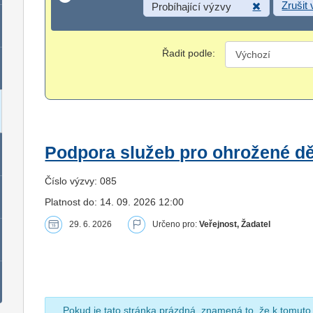
Zrušit
Probíhající výzvy
Řadit podle:
Podpora služeb pro ohrožené dět
Číslo výzvy: 085
Platnost do: 14. 09. 2026 12:00
29. 6. 2026
Určeno pro:
Veřejnost, Žadatel
Pokud je tato stránka prázdná, znamená to, že k tomuto