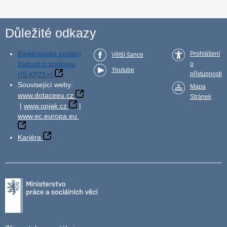
Důležité odkazy
Elektronické podání
Prohlášení
Větší šance
žádosti o podporu
o
Youtube
(IS KP21+)
přístupnosti
Související weby:
Mapa
www.dotaceeu.cz
Stránek
|
www.opjak.cz
|
www.ec.europa.eu
Kariéra