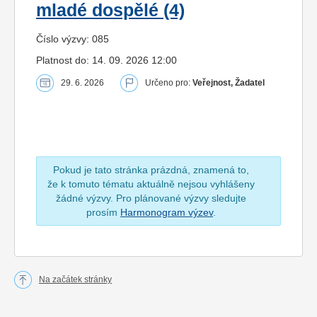
mladé dospělé (4)
Číslo výzvy: 085
Platnost do: 14. 09. 2026 12:00
29. 6. 2026
Určeno pro:
Veřejnost, Žadatel
Pokud je tato stránka prázdná, znamená to,
že k tomuto tématu aktuálně nejsou vyhlášeny
žádné výzvy. Pro plánované výzvy sledujte
prosím
Harmonogram výzev
.
Na začátek stránky