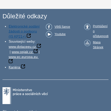
Důležité odkazy
Elektronické podání
Prohlášení
Větší šance
žádosti o podporu
o
Youtube
(IS KP21+)
přístupnosti
Související weby:
Mapa
www.dotaceeu.cz
Stránek
|
www.opjak.cz
|
www.ec.europa.eu
Kariéra