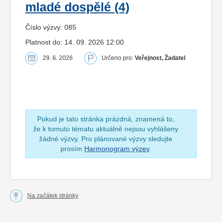
mladé dospělé (4)
Číslo výzvy: 085
Platnost do: 14. 09. 2026 12:00
29. 6. 2026
Určeno pro:
Veřejnost, Žadatel
Pokud je tato stránka prázdná, znamená to,
že k tomuto tématu aktuálně nejsou vyhlášeny
žádné výzvy. Pro plánované výzvy sledujte
prosím
Harmonogram výzev
.
Na začátek stránky