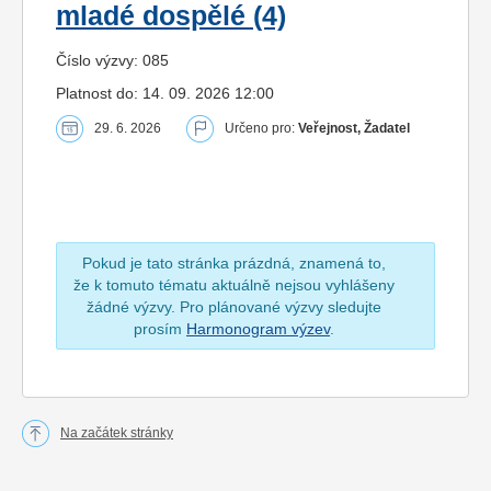
mladé dospělé (4)
Číslo výzvy: 085
Platnost do: 14. 09. 2026 12:00
29. 6. 2026
Určeno pro:
Veřejnost, Žadatel
Pokud je tato stránka prázdná, znamená to,
že k tomuto tématu aktuálně nejsou vyhlášeny
žádné výzvy. Pro plánované výzvy sledujte
prosím
Harmonogram výzev
.
Na začátek stránky