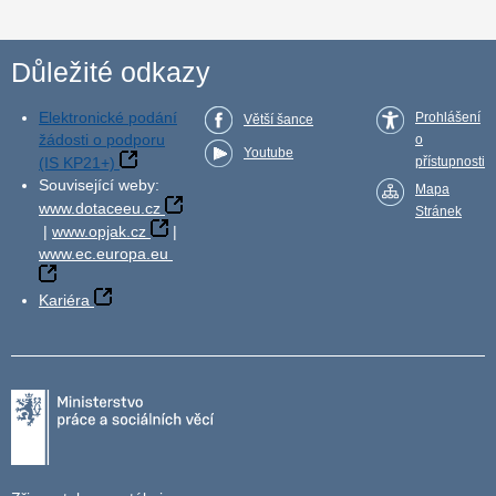
Důležité odkazy
Elektronické podání
Prohlášení
Větší šance
žádosti o podporu
o
Youtube
(IS KP21+)
přístupnosti
Související weby:
Mapa
www.dotaceeu.cz
Stránek
|
www.opjak.cz
|
www.ec.europa.eu
Kariéra