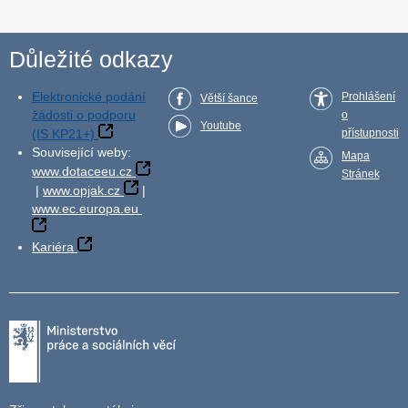
Důležité odkazy
Elektronické podání
Prohlášení
Větší šance
žádosti o podporu
o
Youtube
(IS KP21+)
přístupnosti
Související weby:
Mapa
www.dotaceeu.cz
Stránek
|
www.opjak.cz
|
www.ec.europa.eu
Kariéra