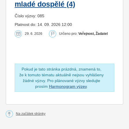
mladé dospělé (4)
Číslo výzvy: 085
Platnost do: 14. 09. 2026 12:00
29. 6. 2026
Určeno pro:
Veřejnost, Žadatel
Pokud je tato stránka prázdná, znamená to,
že k tomuto tématu aktuálně nejsou vyhlášeny
žádné výzvy. Pro plánované výzvy sledujte
prosím
Harmonogram výzev
.
Na začátek stránky