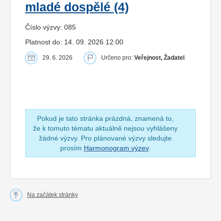
mladé dospělé (4)
Číslo výzvy: 085
Platnost do: 14. 09. 2026 12:00
29. 6. 2026
Určeno pro:
Veřejnost, Žadatel
Pokud je tato stránka prázdná, znamená to,
že k tomuto tématu aktuálně nejsou vyhlášeny
žádné výzvy. Pro plánované výzvy sledujte
prosím
Harmonogram výzev
.
Na začátek stránky