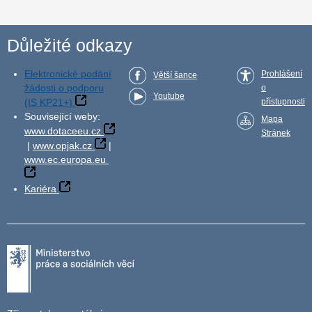
Důležité odkazy
Elektronické podání
Prohlášení
Větší šance
žádosti o podporu
o
Youtube
(IS KP21+)
přístupnosti
Související weby:
Mapa
www.dotaceeu.cz
Stránek
|
www.opjak.cz
|
www.ec.europa.eu
Kariéra