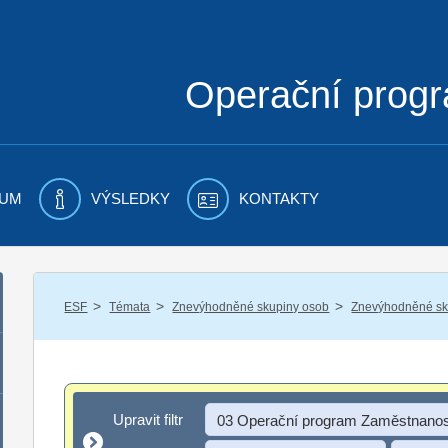
Operační prog
UM
VÝSLEDKY
KONTAKTY
/
/
/
ESF
Témata
Znevýhodněné skupiny osob
Znevýhodněné sku
Upravit filtr
Upravit filtr
03 Operační program Zaměstnanos