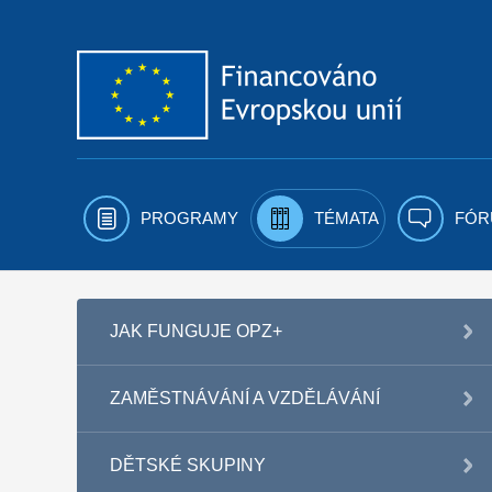
Přejít k obsahu
PROGRAMY
TÉMATA
FÓR
JAK FUNGUJE OPZ+
ZAMĚSTNÁVÁNÍ A VZDĚLÁVÁNÍ
DĚTSKÉ SKUPINY