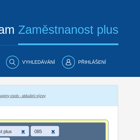
ram
Zaměstnanost plus
VYHLEDÁVÁNÍ
PŘIHLÁŠENÍ
piny osob - aktuální výzvy
t plus
085