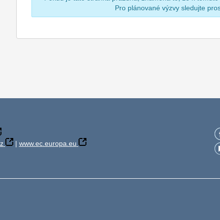
Pro plánované výzvy sledujte pr
z
|
www.ec.europa.eu