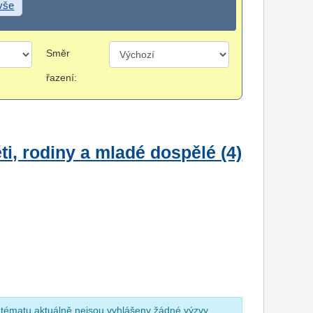
 vše
Směr
řazení:
i, rodiny a mladé dospělé (4)
 tématu aktuálně nejsou vyhlášeny žádné výzvy.