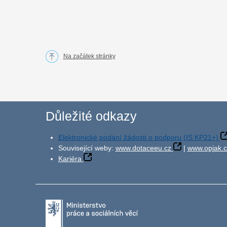
Na začátek stránky
Důležité odkazy
Elektronické podání žádosti o podporu (IS KP21+)
Související weby:
www.dotaceeu.cz
|
www.opjak.c
Kariéra