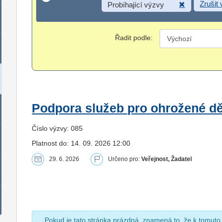
Zrušit
Probíhající výzvy
Řadit podle:
Podpora služeb pro ohrožené dět
Číslo výzvy: 085
Platnost do: 14. 09. 2026 12:00
29. 6. 2026
Určeno pro:
Veřejnost, Žadatel
Pokud je tato stránka prázdná, znamená to, že k tomuto