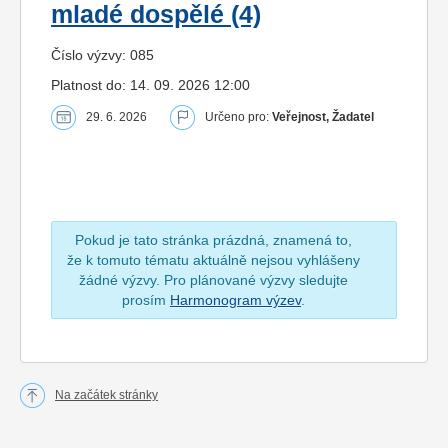
mladé dospělé (4)
Číslo výzvy: 085
Platnost do: 14. 09. 2026 12:00
29. 6. 2026
Určeno pro:
Veřejnost, Žadatel
Pokud je tato stránka prázdná, znamená to,
že k tomuto tématu aktuálně nejsou vyhlášeny
žádné výzvy. Pro plánované výzvy sledujte
prosím
Harmonogram výzev
.
Na začátek stránky