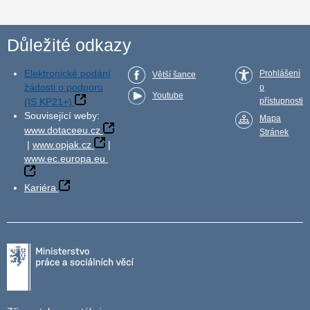
Důležité odkazy
Elektronické podání
Prohlášení
Větší šance
žádosti o podporu
o
Youtube
(IS KP21+)
přístupnosti
Související weby:
Mapa
www.dotaceeu.cz
Stránek
|
www.opjak.cz
|
www.ec.europa.eu
Kariéra