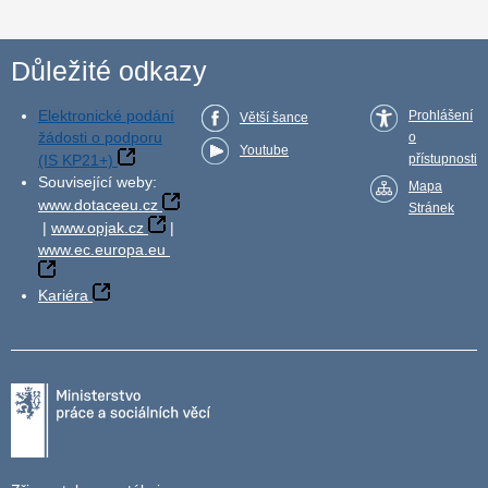
Důležité odkazy
Elektronické podání
Prohlášení
Větší šance
žádosti o podporu
o
Youtube
(IS KP21+)
přístupnosti
Související weby:
Mapa
www.dotaceeu.cz
Stránek
|
www.opjak.cz
|
www.ec.europa.eu
Kariéra