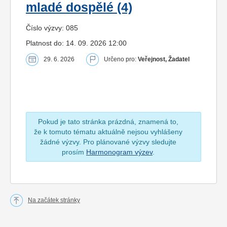
mladé dospělé (4)
Číslo výzvy: 085
Platnost do: 14. 09. 2026 12:00
29. 6. 2026
Určeno pro:
Veřejnost, Žadatel
Pokud je tato stránka prázdná, znamená to,
že k tomuto tématu aktuálně nejsou vyhlášeny
žádné výzvy. Pro plánované výzvy sledujte
prosím
Harmonogram výzev
.
Na začátek stránky