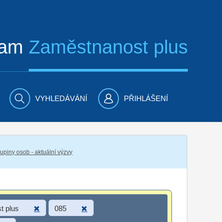
ram
Zaměstnanost plus
VYHLEDÁVÁNÍ
PŘIHLÁŠENÍ
piny osob - aktuální výzvy
t plus
085