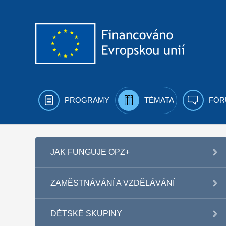
Přejít k obsahu
PROGRAMY
TÉMATA
FÓR
JAK FUNGUJE OPZ+
ZAMĚSTNÁVÁNÍ A VZDĚLÁVÁNÍ
DĚTSKÉ SKUPINY