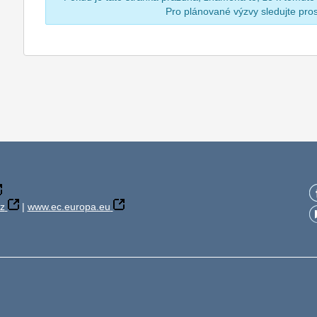
Pro plánované výzvy sledujte pr
z
|
www.ec.europa.eu