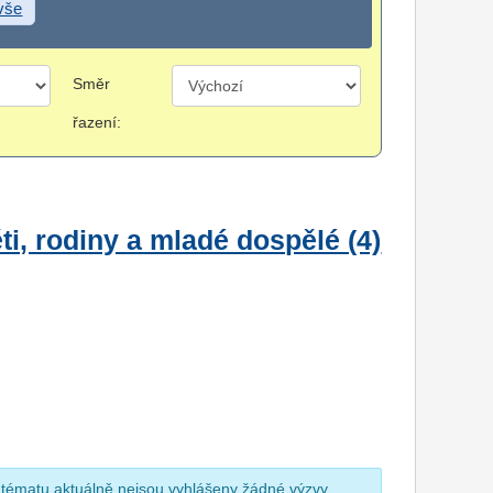
 vše
Směr
řazení:
i, rodiny a mladé dospělé (4)
 tématu aktuálně nejsou vyhlášeny žádné výzvy.