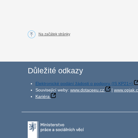
Na začátek stránky
Důležité odkazy
Elektronické podání žádosti o podporu (IS KP21+)
Související weby:
www.dotaceeu.cz
|
www.opjak.c
Kariéra