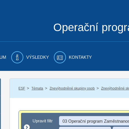
Operační prog
UM
VÝSLEDKY
KONTAKTY
/
/
/
ESF
Témata
Znevýhodněné skupiny osob
Znevýhodněné sku
Upravit filtr
Upravit filtr
03 Operační program Zaměstnanos