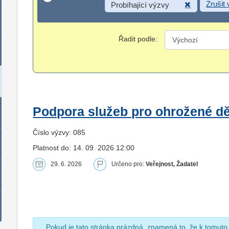
Zrušit
Probíhající výzvy
Řadit podle:
Podpora služeb pro ohrožené dět
Číslo výzvy: 085
Platnost do: 14. 09. 2026 12:00
29. 6. 2026
Určeno pro:
Veřejnost, Žadatel
Pokud je tato stránka prázdná, znamená to, že k tomuto