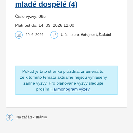
mladé dospělé (4)
Číslo výzvy: 085
Platnost do: 14. 09. 2026 12:00
29. 6. 2026
Určeno pro:
Veřejnost, Žadatel
Pokud je tato stránka prázdná, znamená to,
že k tomuto tématu aktuálně nejsou vyhlášeny
žádné výzvy. Pro plánované výzvy sledujte
prosím
Harmonogram výzev
.
Na začátek stránky