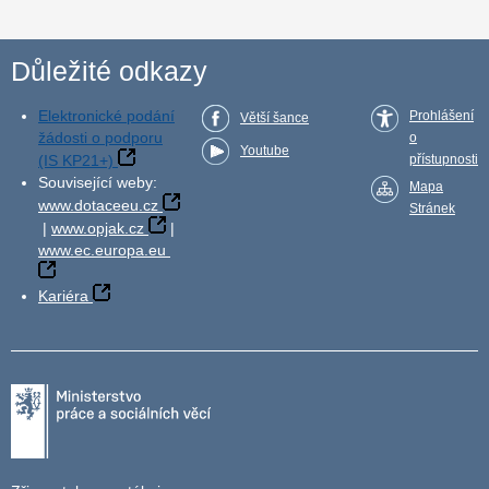
Důležité odkazy
Elektronické podání
Prohlášení
Větší šance
žádosti o podporu
o
Youtube
(IS KP21+)
přístupnosti
Související weby:
Mapa
www.dotaceeu.cz
Stránek
|
www.opjak.cz
|
www.ec.europa.eu
Kariéra