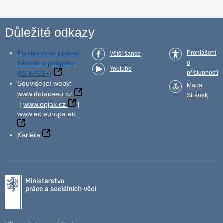
Důležité odkazy
Elektronické podání
Prohlášení
Větší šance
žádosti o podporu
o
Youtube
(IS KP21+)
přístupnosti
Související weby:
Mapa
www.dotaceeu.cz
Stránek
|
www.opjak.cz
|
www.ec.europa.eu
Kariéra