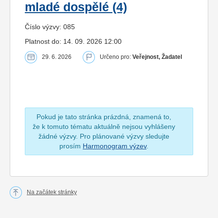
mladé dospělé (4)
Číslo výzvy: 085
Platnost do: 14. 09. 2026 12:00
29. 6. 2026
Určeno pro:
Veřejnost, Žadatel
Pokud je tato stránka prázdná, znamená to,
že k tomuto tématu aktuálně nejsou vyhlášeny
žádné výzvy. Pro plánované výzvy sledujte
prosím
Harmonogram výzev
.
Na začátek stránky