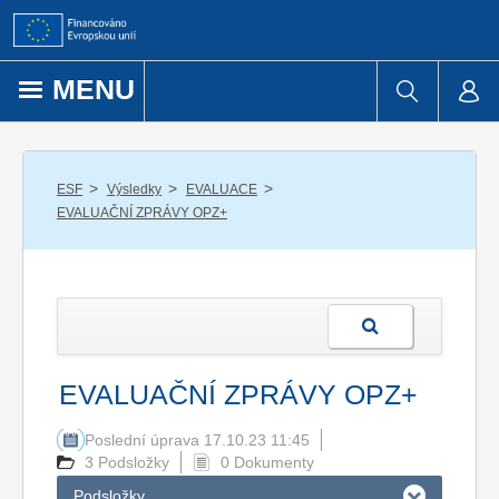
Přejít k obsahu
MENU
/
/
/
ESF
Výsledky
EVALUACE
EVALUAČNÍ ZPRÁVY OPZ+
EVALUAČNÍ ZPRÁVY OPZ+
Poslední úprava 17.10.23 11:45
3 Podsložky
0 Dokumenty
Podsložky