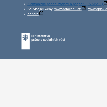
Elektronické podání žádosti o podporu (IS KP21+)
Související weby:
www.dotaceeu.cz
|
www.opjak.c
Kariéra