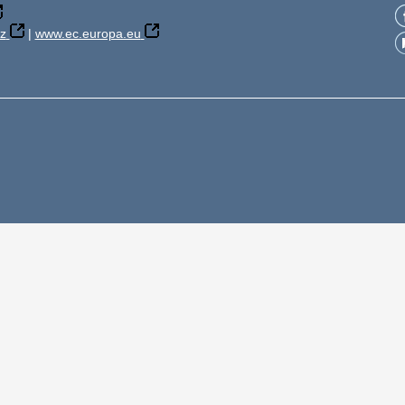
z
|
www.ec.europa.eu