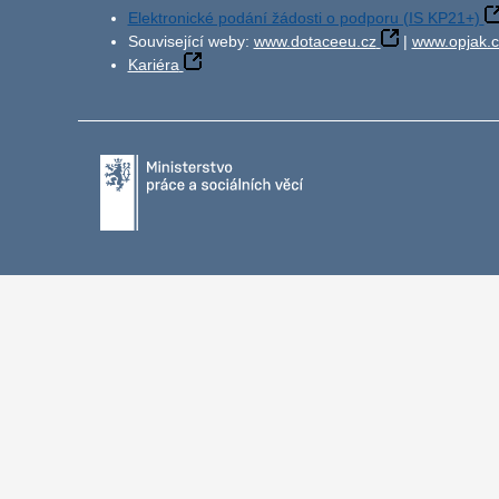
Elektronické podání žádosti o podporu (IS KP21+)
Související weby:
www.dotaceeu.cz
|
www.opjak.c
Kariéra