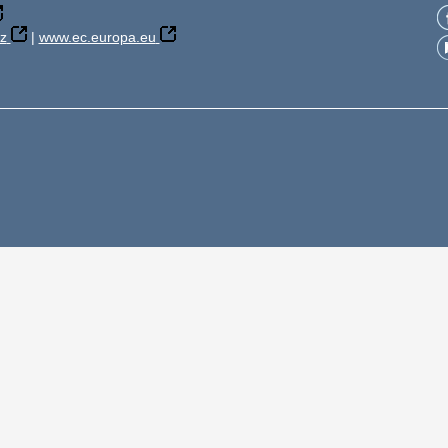
z
|
www.ec.europa.eu