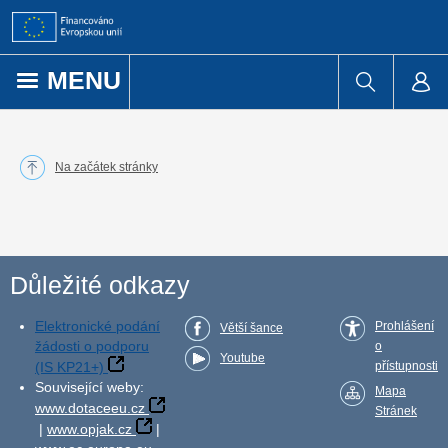
Přejít k obsahu
MENU
Na začátek stránky
Důležité odkazy
Elektronické podání
Prohlášení
Větší šance
žádosti o podporu
o
Youtube
(IS KP21+)
přístupnosti
Související weby:
Mapa
www.dotaceeu.cz
Stránek
|
www.opjak.cz
|