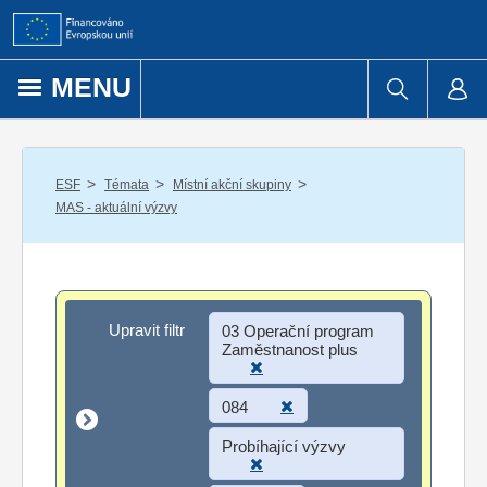
Přejít k obsahu
MENU
/
/
/
ESF
Témata
Místní akční skupiny
MAS - aktuální výzvy
Upravit filtr
Upravit filtr
03 Operační program
Zaměstnanost plus
084
Probíhající výzvy