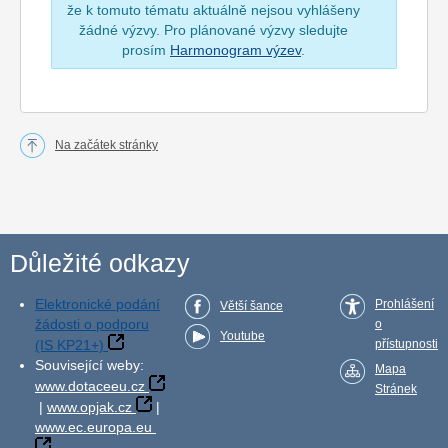
že k tomuto tématu aktuálně nejsou vyhlášeny
žádné výzvy. Pro plánované výzvy sledujte
prosím
Harmonogram výzev
.
Na začátek stránky
Důležité odkazy
Elektronické podání
Prohlášení
Větší šance
žádosti o podporu
o
Youtube
(IS KP21+)
přístupnosti
Související weby:
Mapa
www.dotaceeu.cz
Stránek
|
www.opjak.cz
|
www.ec.europa.eu