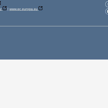
z
|
www.ec.europa.eu