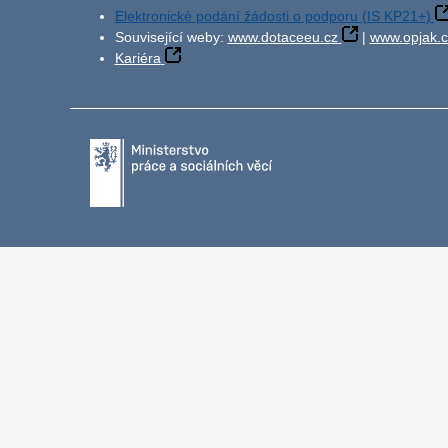
Elektronické podání žádosti o podporu (IS KP21+)
Související weby:
www.dotaceeu.cz
|
www.opjak.c
Kariéra