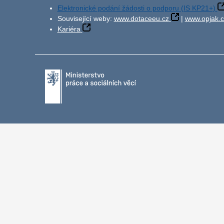
Elektronické podání žádosti o podporu (IS KP21+)
Související weby:
www.dotaceeu.cz
|
www.opjak.c
Kariéra