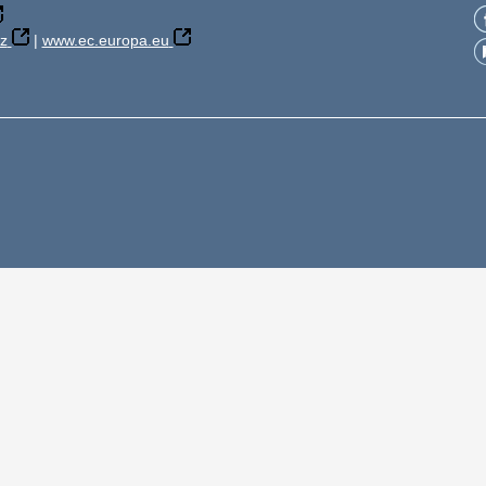
z
|
www.ec.europa.eu