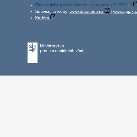
Elektronické podání žádosti o podporu (IS KP21+)
Související weby:
www.dotaceeu.cz
|
www.opjak.c
Kariéra