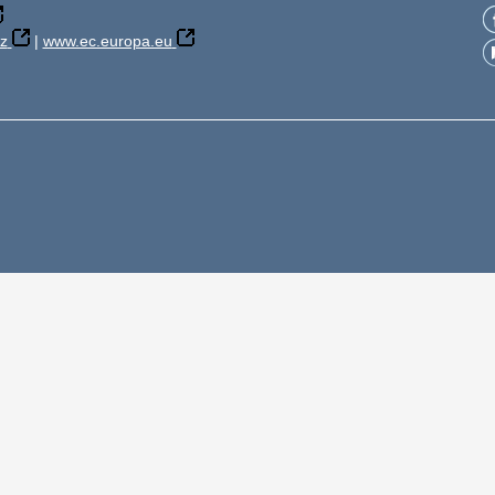
z
|
www.ec.europa.eu