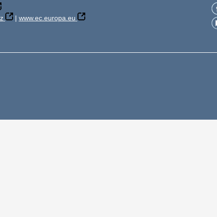
z
|
www.ec.europa.eu