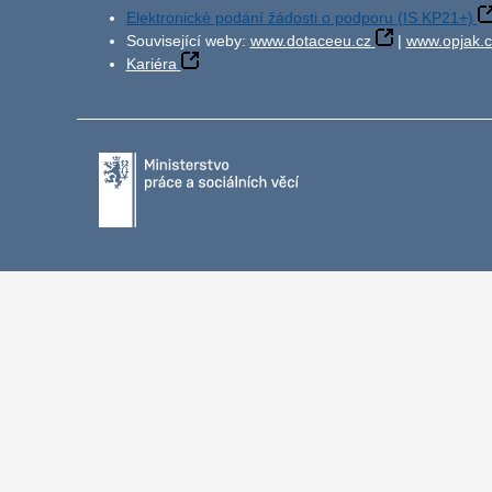
Elektronické podání žádosti o podporu (IS KP21+)
Související weby:
www.dotaceeu.cz
|
www.opjak.c
Kariéra