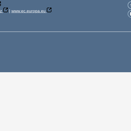
z
|
www.ec.europa.eu