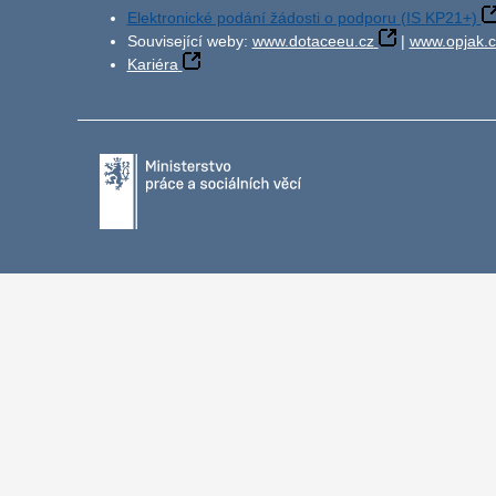
Elektronické podání žádosti o podporu (IS KP21+)
Související weby:
www.dotaceeu.cz
|
www.opjak.c
Kariéra