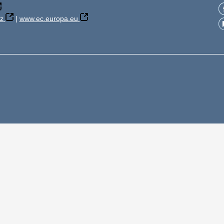
z
|
www.ec.europa.eu