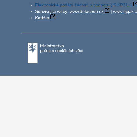
Elektronické podání žádosti o podporu (IS KP21+)
Související weby:
www.dotaceeu.cz
|
www.opjak.c
Kariéra