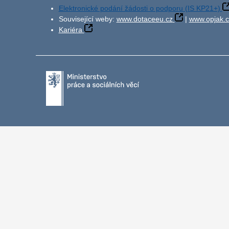
Elektronické podání žádosti o podporu (IS KP21+)
Související weby:
www.dotaceeu.cz
|
www.opjak.c
Kariéra