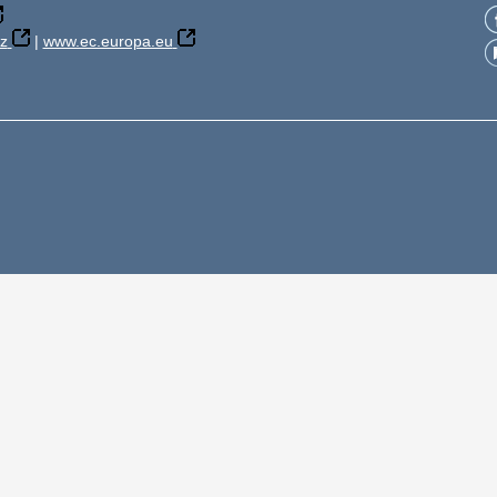
z
|
www.ec.europa.eu