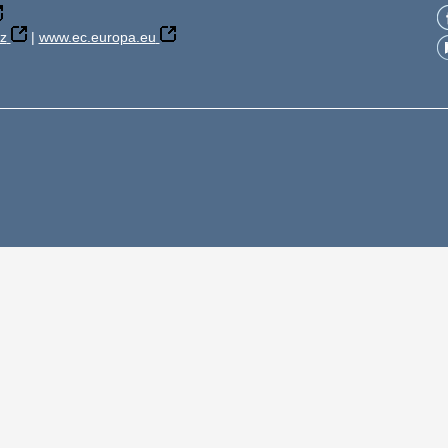
z
|
www.ec.europa.eu