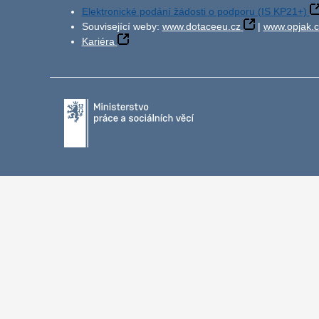
Elektronické podání žádosti o podporu (IS KP21+)
Související weby:
www.dotaceeu.cz
|
www.opjak.c
Kariéra