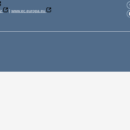
z
|
www.ec.europa.eu