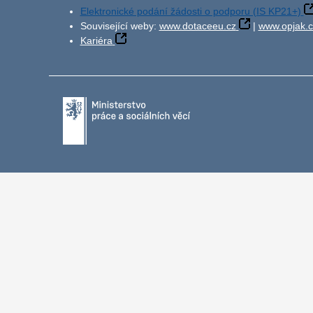
Elektronické podání žádosti o podporu (IS KP21+)
Související weby:
www.dotaceeu.cz
|
www.opjak.c
Kariéra