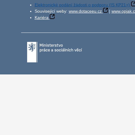
Elektronické podání žádosti o podporu (IS KP21+)
Související weby:
www.dotaceeu.cz
|
www.opjak.c
Kariéra