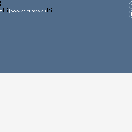
z
|
www.ec.europa.eu