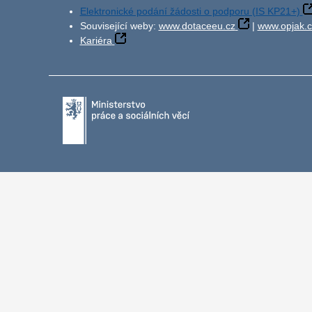
Elektronické podání žádosti o podporu (IS KP21+)
Související weby:
www.dotaceeu.cz
|
www.opjak.c
Kariéra