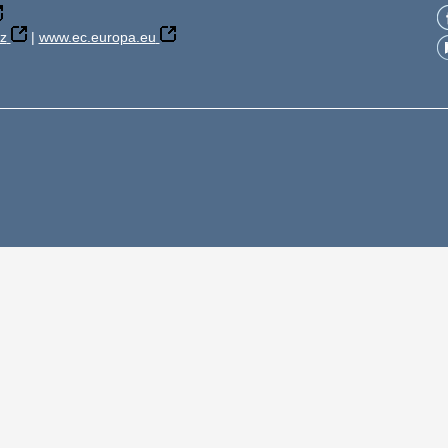
z
|
www.ec.europa.eu