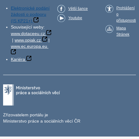
Elektronické podání
Prohlášení
Větší šance
žádosti o podporu
o
Youtube
(IS KP21+)
přístupnosti
Související weby:
Mapa
www.dotaceeu.cz
Stránek
|
www.opjak.cz
|
www.ec.europa.eu
Kariéra
Zřizovatelem portálu je
Ministerstvo práce a sociálních věcí ČR