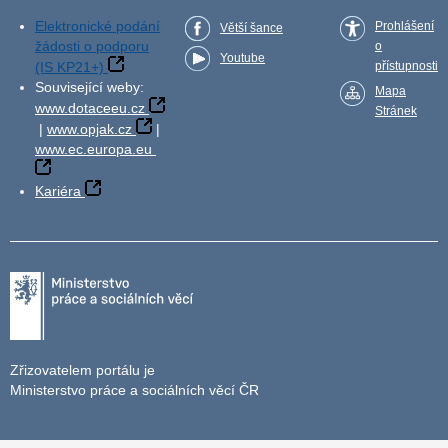
Elektronické podání
Prohlášení
Větší šance
žádosti o podporu
o
Youtube
(IS KP21+)
přístupnosti
Související weby:
Mapa
www.dotaceeu.cz
Stránek
|
www.opjak.cz
|
www.ec.europa.eu
Kariéra
Zřizovatelem portálu je
Ministerstvo práce a sociálních věcí ČR