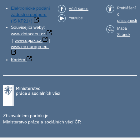
Elektronické podání
Prohlášení
Větší šance
žádosti o podporu
o
Youtube
(IS KP21+)
přístupnosti
Související weby:
Mapa
www.dotaceeu.cz
Stránek
|
www.opjak.cz
|
www.ec.europa.eu
Kariéra
Zřizovatelem portálu je
Ministerstvo práce a sociálních věcí ČR