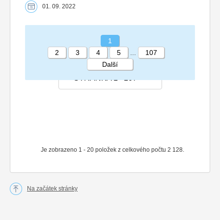
01. 09. 2022
1
2
3
4
5
...
107
Další
STRÁNKA 1 107
Je zobrazeno 1 - 20 položek z celkového počtu 2 128.
Na začátek stránky