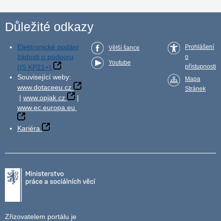
Důležité odkazy
Elektronické podání
Prohlášení
Větší šance
žádosti o podporu
o
Youtube
(IS KP21+)
přístupnosti
Související weby:
Mapa
www.dotaceeu.cz
Stránek
|
www.opjak.cz
|
www.ec.europa.eu
Kariéra
Zřizovatelem portálu je