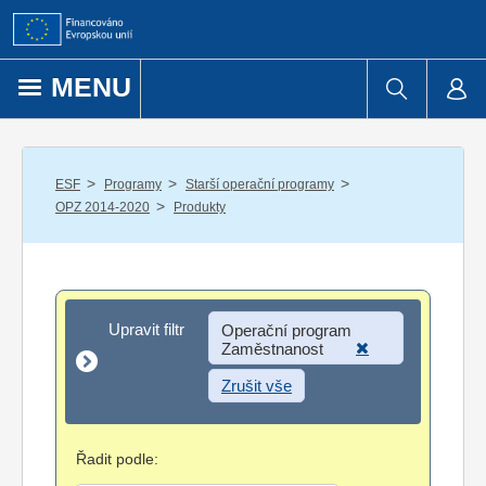
Přejít k obsahu
MENU
/
/
/
ESF
Programy
Starší operační programy
/
OPZ 2014-2020
Produkty
Upravit filtr
Upravit filtr
Operační program
Zaměstnanost
Zrušit vše
Řadit podle: