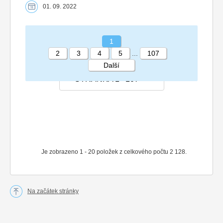
01. 09. 2022
1
2
3
4
5
...
107
Další
STRÁNKA 1 107
Je zobrazeno 1 - 20 položek z celkového počtu 2 128.
Na začátek stránky