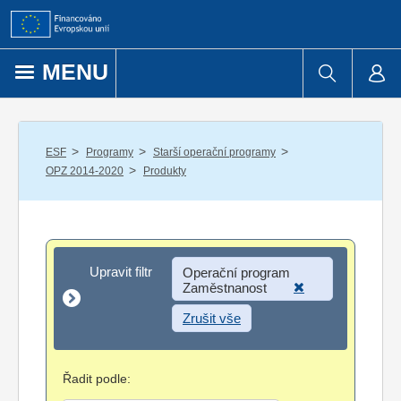
Přejít k obsahu
MENU
/
/
/
ESF
Programy
Starší operační programy
/
OPZ 2014-2020
Produkty
Upravit filtr
Upravit filtr
Operační program
Zaměstnanost
Zrušit vše
Řadit podle: