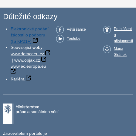
Důležité odkazy
Elektronické podání
Prohlášení
Větší šance
žádosti o podporu
o
Youtube
(IS KP21+)
přístupnosti
Související weby:
Mapa
www.dotaceeu.cz
Stránek
|
www.opjak.cz
|
www.ec.europa.eu
Kariéra
Zřizovatelem portálu je