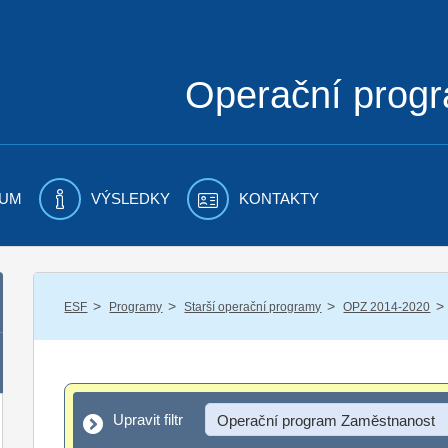
Operační prog
UM
VÝSLEDKY
KONTAKTY
/
/
/
/
ESF
Programy
Starší operační programy
OPZ 2014-2020
Upravit filtr
Upravit filtr
Operační program Zaměstnanost