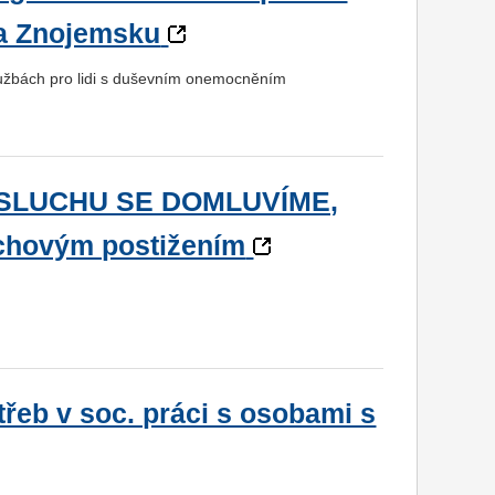
na Znojemsku
službách pro lidi s duševním onemocněním
EZ SLUCHU SE DOMLUVÍME,
uchovým postižením
řeb v soc. práci s osobami s