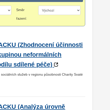
Směr
řazení:
KU (Zhodnocení účinnosti
kupinou neformálních
dílu sdílené péče)
y sociálních služeb v regionu působnosti Charity Svaté
CKU (Analýza úrovně