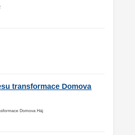
R
esu transformace Domova
ransformace Domova Háj