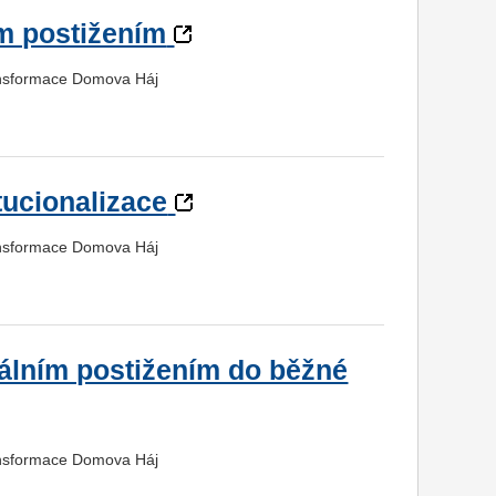
m postižením
ransformace Domova Háj
tucionalizace
ransformace Domova Háj
álním postižením do běžné
ransformace Domova Háj