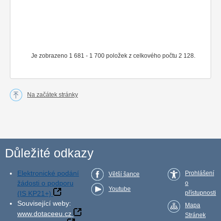
Je zobrazeno 1 681 - 1 700 položek z celkového počtu 2 128.
Na začátek stránky
Důležité odkazy
Elektronické podání
Prohlášení
Větší šance
žádosti o podporu
o
Youtube
(IS KP21+)
přístupnosti
Související weby:
Mapa
www.dotaceeu.cz
Stránek