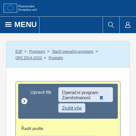
Přejít k obsahu
MENU
/
/
/
ESF
Programy
Starší operační programy
/
OPZ 2014-2020
Produkty
Upravit filtr
Upravit filtr
Operační program
Zaměstnanost
Zrušit vše
Řadit podle: