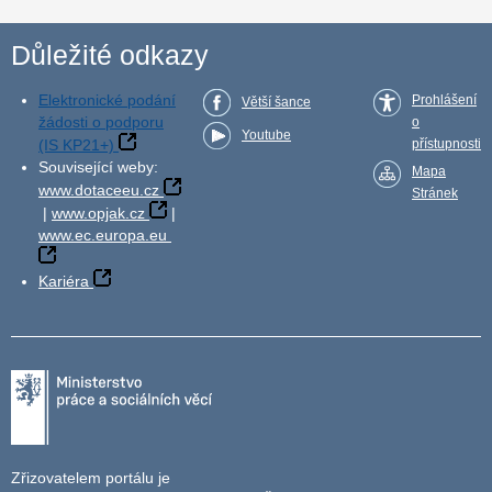
Důležité odkazy
Elektronické podání
Prohlášení
Větší šance
žádosti o podporu
o
Youtube
(IS KP21+)
přístupnosti
Související weby:
Mapa
www.dotaceeu.cz
Stránek
|
www.opjak.cz
|
www.ec.europa.eu
Kariéra
Zřizovatelem portálu je