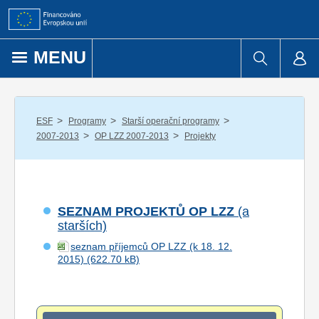
Přejít k obsahu
MENU
/
/
/
ESF
Programy
Starší operační programy
/
/
2007-2013
OP LZZ 2007-2013
Projekty
SEZNAM PROJEKTŮ OP LZZ
(a
starších)
seznam příjemců OP LZZ (k 18. 12.
2015)