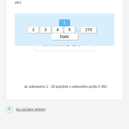
věcí
1
2
3
4
5
...
270
Další
STRÁNKA 1 270
Je zobrazeno 1 - 20 položek z celkového počtu 5 391.
Na začátek stránky