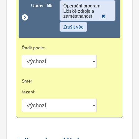
Upravit filtr
Upravit filtr
Operační program
Lidské zdroje a
zaměstnanost
Zrušit vše
Řadit podle:
Směr
řazení: