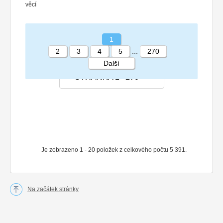
věcí
1
2
3
4
5
...
270
Další
STRÁNKA 1 270
Je zobrazeno 1 - 20 položek z celkového počtu 5 391.
Na začátek stránky