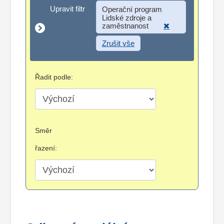
Upravit filtr
Upravit filtr
Operační program
Lidské zdroje a
zaměstnanost
Zrušit vše
Řadit podle:
Směr
řazení: