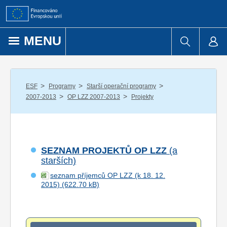
Přejít k obsahu
MENU
/
/
/
ESF
Programy
Starší operační programy
/
/
2007-2013
OP LZZ 2007-2013
Projekty
SEZNAM PROJEKTŮ OP LZZ
(a
starších)
seznam příjemců OP LZZ (k 18. 12.
2015)