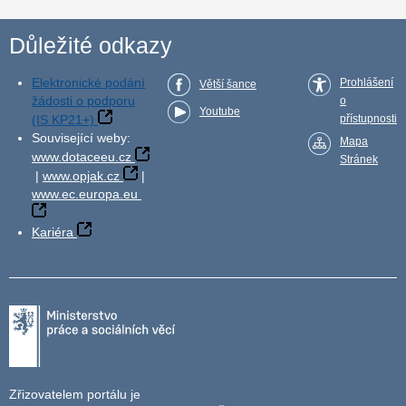
Důležité odkazy
Elektronické podání
Prohlášení
Větší šance
žádosti o podporu
o
Youtube
(IS KP21+)
přístupnosti
Související weby:
Mapa
www.dotaceeu.cz
Stránek
|
www.opjak.cz
|
www.ec.europa.eu
Kariéra
Zřizovatelem portálu je