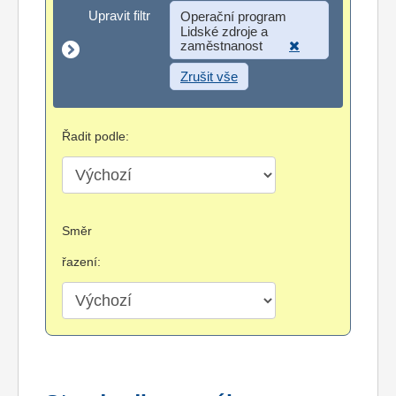
Upravit filtr
Upravit filtr
Operační program
Lidské zdroje a
zaměstnanost
Zrušit vše
Řadit podle:
Směr
řazení: