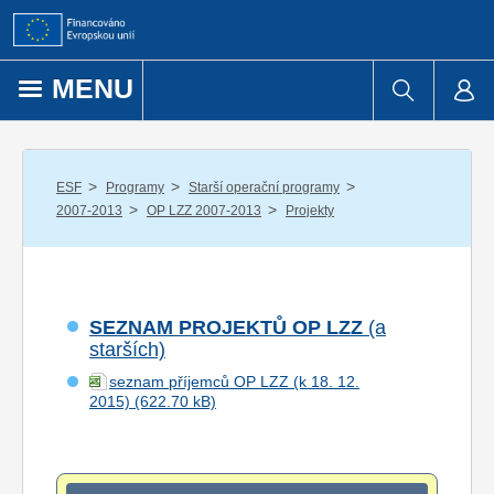
Přejít k obsahu
MENU
/
/
/
ESF
Programy
Starší operační programy
/
/
2007-2013
OP LZZ 2007-2013
Projekty
SEZNAM PROJEKTŮ OP LZZ
(a
starších)
seznam příjemců OP LZZ (k 18. 12.
2015)