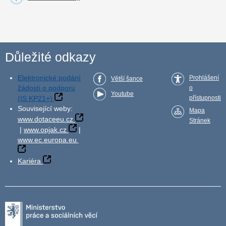
Důležité odkazy
Elektronické podání
Prohlášení
Větší šance
žádosti o podporu
o
Youtube
(IS KP21+)
přístupnosti
Související weby:
Mapa
www.dotaceeu.cz
Stránek
|
www.opjak.cz
|
www.ec.europa.eu
Kariéra