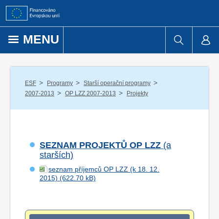
Přejít k obsahu
MENU
/
/
/
ESF
Programy
Starší operační programy
/
/
2007-2013
OP LZZ 2007-2013
Projekty
SEZNAM PROJEKTŮ OP LZZ
(a
starších)
seznam příjemců OP LZZ (k 18. 12.
2015)