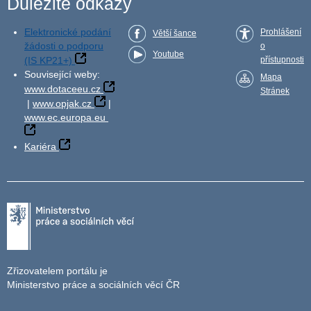
Důležité odkazy
Elektronické podání
Prohlášení
Větší šance
žádosti o podporu
o
Youtube
(IS KP21+)
přístupnosti
Související weby:
Mapa
www.dotaceeu.cz
Stránek
|
www.opjak.cz
|
www.ec.europa.eu
Kariéra
Zřizovatelem portálu je
Ministerstvo práce a sociálních věcí ČR