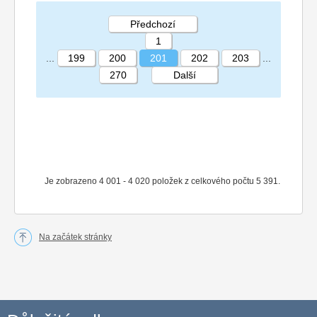
Předchozí
1
...
199
200
201
202
203
...
270
Další
STRÁNKA 201 270
Je zobrazeno 4 001 - 4 020 položek z celkového počtu 5 391.
Na začátek stránky