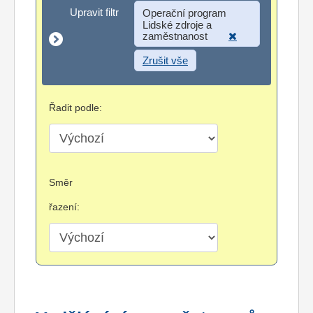
Upravit filtr
Upravit filtr
Operační program
Lidské zdroje a
zaměstnanost
Zrušit vše
Řadit podle:
Směr
řazení: