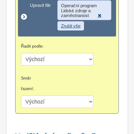
Upravit filtr
Upravit filtr
Operační program
Lidské zdroje a
zaměstnanost
Zrušit vše
Řadit podle:
Směr
řazení: