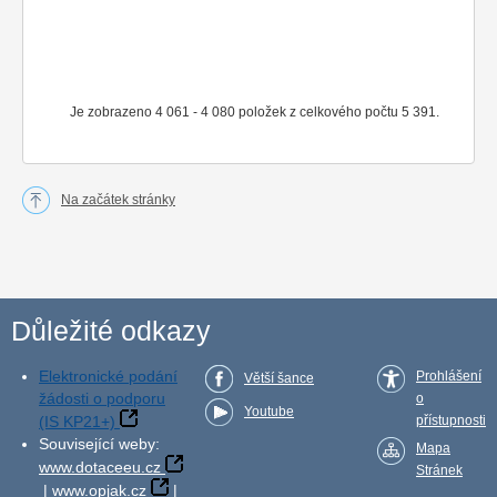
Je zobrazeno 4 061 - 4 080 položek z celkového počtu 5 391.
Na začátek stránky
Důležité odkazy
Elektronické podání
Prohlášení
Větší šance
žádosti o podporu
o
Youtube
(IS KP21+)
přístupnosti
Související weby:
Mapa
www.dotaceeu.cz
Stránek
|
www.opjak.cz
|