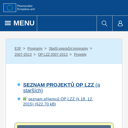
Přejít k obsahu
MENU
/
/
/
ESF
Programy
Starší operační programy
/
/
2007-2013
OP LZZ 2007-2013
Projekty
SEZNAM PROJEKTŮ OP LZZ
(a
starších)
seznam příjemců OP LZZ (k 18. 12.
2015)