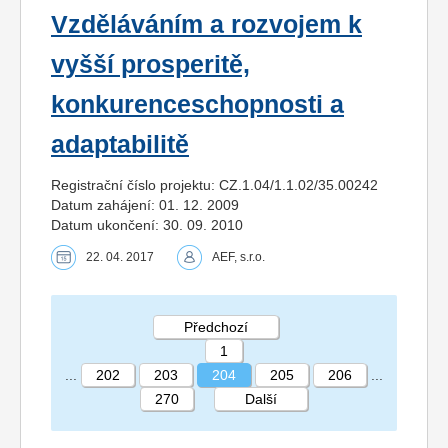
Vzděláváním a rozvojem k
vyšší prosperitě,
konkurenceschopnosti a
adaptabilitě
Registrační číslo projektu: CZ.1.04/1.1.02/35.00242
Datum zahájení: 01. 12. 2009
Datum ukončení: 30. 09. 2010
22. 04. 2017
AEF, s.r.o.
Předchozí
1
...
202
203
204
205
206
...
270
Další
STRÁNKA 204 270