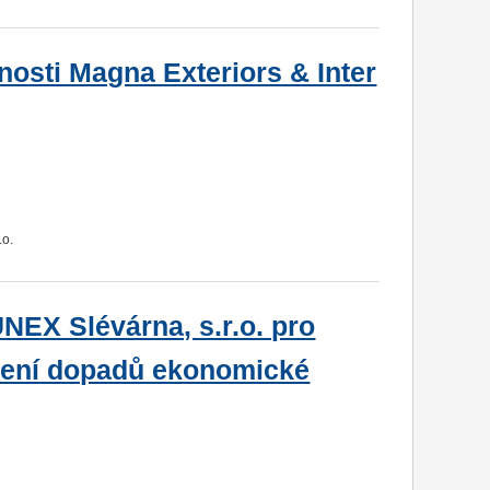
osti Magna Exteriors & Inter
.o.
NEX Slévárna, s.r.o. pro
nížení dopadů ekonomické