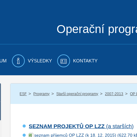
Operační prog
UM
VÝSLEDKY
KONTAKTY
/
/
/
/
ESF
Programy
Starší operační programy
2007-2013
OP 
SEZNAM PROJEKTŮ OP LZZ
(a starších)
seznam příjemců OP LZZ (k 18. 12. 2015)