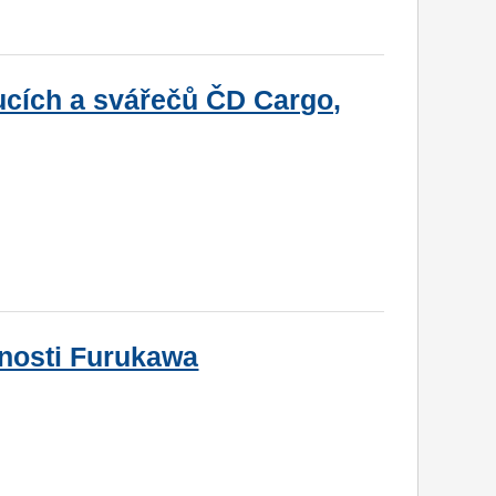
ucích a svářečů ČD Cargo,
nosti Furukawa