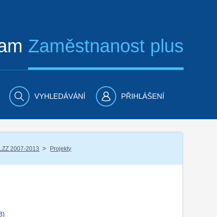
ram
Zaměstnanost plus
VYHLEDÁVÁNÍ
PŘIHLÁŠENÍ
/
LZZ 2007-2013
Projekty