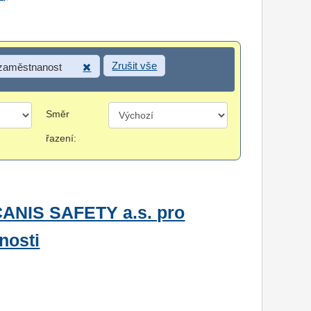
Zrušit vše
 zaměstnanost
Směr
řazení:
CANIS SAFETY a.s. pro
nosti