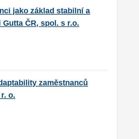
ci jako základ stabilní a
utta ČR, spol. s r.o.
adaptability zaměstnanců
. o.