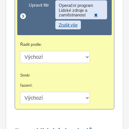
Upravit filtr
Upravit filtr
Operační program
Lidské zdroje a
zaměstnanost
Zrušit vše
Řadit podle:
Směr
řazení: