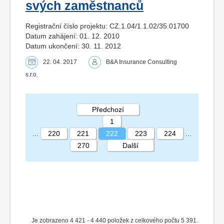
svých zaměstnanců
Registrační číslo projektu: CZ.1.04/1.1.02/35.01700
Datum zahájení: 01. 12. 2010
Datum ukončení: 30. 11. 2012
22. 04. 2017
B&A Insurance Consulting
s.r.o.
Předchozí
1
...
220
221
222
223
224
...
270
Další
STRÁNKA 222 270
Je zobrazeno 4 421 - 4 440 položek z celkového počtu 5 391.