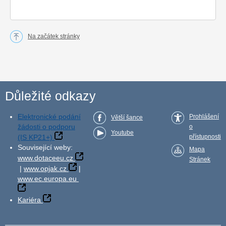
Na začátek stránky
Důležité odkazy
Elektronické podání
Prohlášení
Větší šance
žádosti o podporu
o
Youtube
(IS KP21+)
přístupnosti
Související weby:
Mapa
www.dotaceeu.cz
Stránek
|
www.opjak.cz
|
www.ec.europa.eu
Kariéra