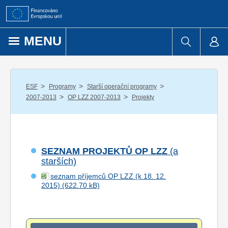
Přejít k obsahu
MENU
/
/
/
ESF
Programy
Starší operační programy
/
/
2007-2013
OP LZZ 2007-2013
Projekty
SEZNAM PROJEKTŮ OP LZZ
(a
starších)
seznam příjemců OP LZZ (k 18. 12.
2015)