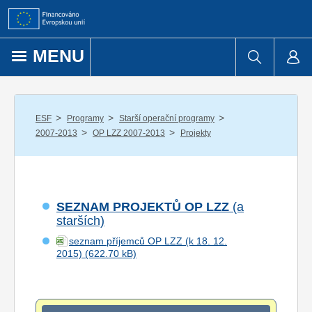
Přejít k obsahu
MENU
/
/
/
ESF
Programy
Starší operační programy
/
/
2007-2013
OP LZZ 2007-2013
Projekty
SEZNAM PROJEKTŮ OP LZZ
(a
starších)
seznam příjemců OP LZZ (k 18. 12.
2015)