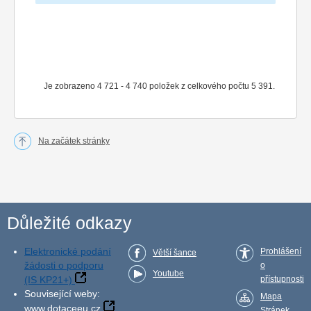
Je zobrazeno 4 721 - 4 740 položek z celkového počtu 5 391.
Na začátek stránky
Důležité odkazy
Elektronické podání
Prohlášení
Větší šance
žádosti o podporu
o
Youtube
(IS KP21+)
přístupnosti
Související weby:
Mapa
www.dotaceeu.cz
Stránek