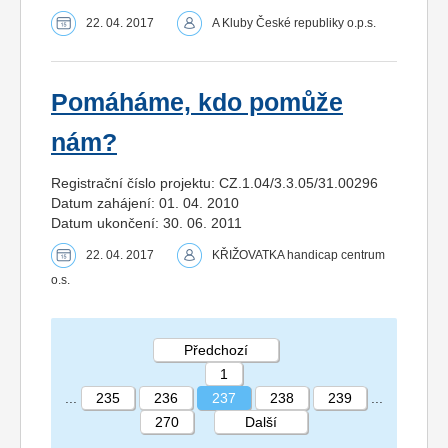
22. 04. 2017
A Kluby České republiky o.p.s.
Pomáháme, kdo pomůže
nám?
Registrační číslo projektu: CZ.1.04/3.3.05/31.00296
Datum zahájení: 01. 04. 2010
Datum ukončení: 30. 06. 2011
22. 04. 2017
KŘIŽOVATKA handicap centrum
o.s.
Předchozí
1
...
235
236
237
238
239
...
270
Další
STRÁNKA 237 270