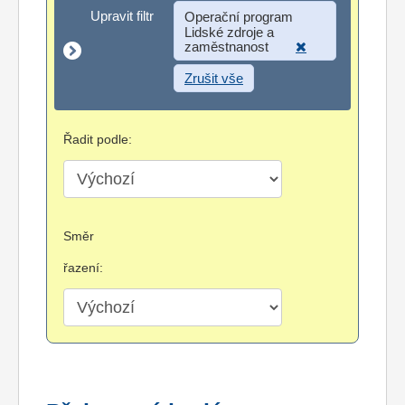
Upravit filtr
Upravit filtr
Operační program
Lidské zdroje a
zaměstnanost
Zrušit vše
Řadit podle:
Směr
řazení: