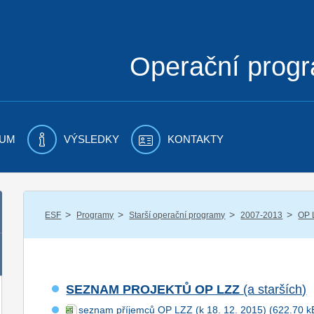
Operační prog
UM
VÝSLEDKY
KONTAKTY
/
/
/
/
ESF
Programy
Starší operační programy
2007-2013
OP 
SEZNAM PROJEKTŮ OP LZZ
(a starších)
seznam příjemců OP LZZ (k 18. 12. 2015)