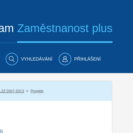
ram
Zaměstnanost plus
VYHLEDÁVÁNÍ
PŘIHLÁŠENÍ
/
LZZ 2007-2013
Projekty