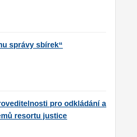
mu správy sbírek“
oveditelnosti pro odkládání a
émů resortu justice