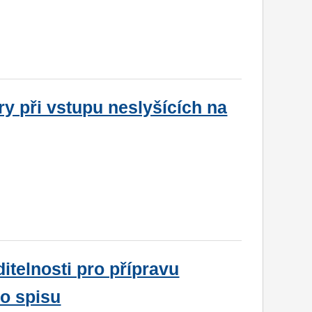
y při vstupu neslyšících na
itelnosti pro přípravu
ho spisu