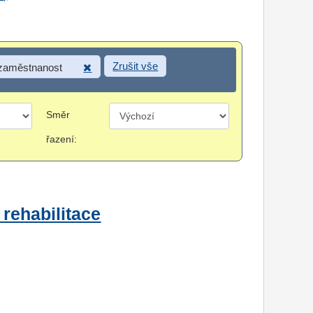
Zrušit vše
 zaměstnanost
Směr
řazení:
 rehabilitace