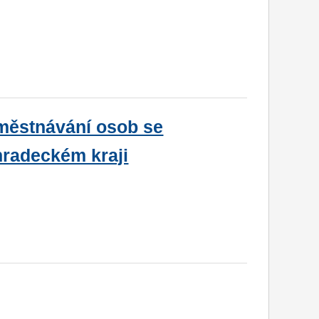
městnávání osob se
hradeckém kraji