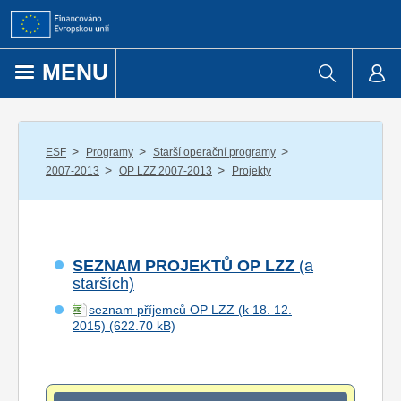
Přejít k obsahu
MENU
/
/
/
ESF
Programy
Starší operační programy
/
/
2007-2013
OP LZZ 2007-2013
Projekty
SEZNAM PROJEKTŮ OP LZZ
(a
starších)
seznam příjemců OP LZZ (k 18. 12.
2015)