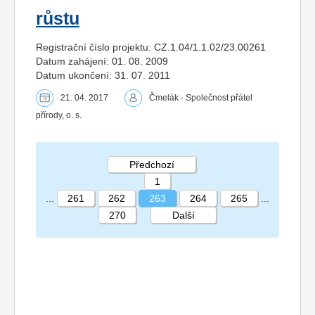
růstu
Registrační číslo projektu: CZ.1.04/1.1.02/23.00261
Datum zahájení: 01. 08. 2009
Datum ukončení: 31. 07. 2011
21. 04. 2017
Čmelák - Společnost přátel
přírody, o. s.
Předchozí
1
...
261
262
263
264
265
...
270
Další
STRÁNKA 263 270