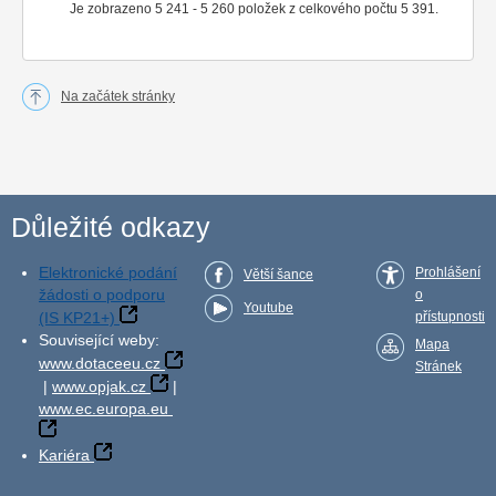
Je zobrazeno 5 241 - 5 260 položek z celkového počtu 5 391.
Na začátek stránky
Důležité odkazy
Elektronické podání
Prohlášení
Větší šance
žádosti o podporu
o
Youtube
(IS KP21+)
přístupnosti
Související weby:
Mapa
www.dotaceeu.cz
Stránek
|
www.opjak.cz
|
www.ec.europa.eu
Kariéra