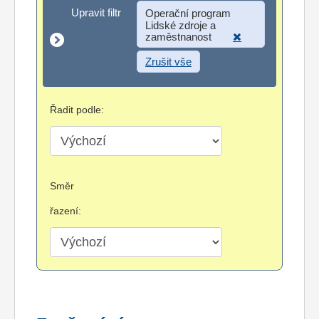
Upravit filtr
Upravit filtr
Operační program
Lidské zdroje a
zaměstnanost
Zrušit vše
Řadit podle:
Směr
řazení: