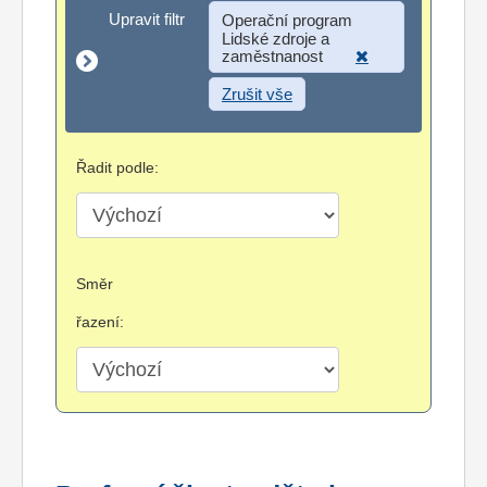
Upravit filtr
Upravit filtr
Operační program
Lidské zdroje a
zaměstnanost
Zrušit vše
Řadit podle:
Směr
řazení: