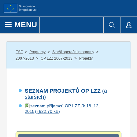
Přejít k obsahu
MENU
/
/
/
ESF
Programy
Starší operační programy
/
/
2007-2013
OP LZZ 2007-2013
Projekty
SEZNAM PROJEKTŮ OP LZZ
(a
starších)
seznam příjemců OP LZZ (k 18. 12.
2015)