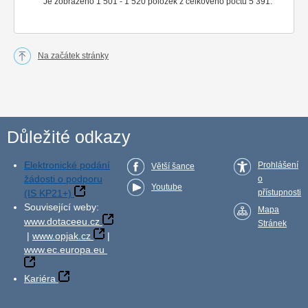
Je zobrazeno 1 501 - 1 520 položek z celkového počtu 5 391.
Na začátek stránky
Důležité odkazy
Elektronické podání
Prohlášení
Větší šance
žádosti o podporu
o
Youtube
(IS KP21+)
přístupnosti
Související weby:
Mapa
www.dotaceeu.cz
Stránek
|
www.opjak.cz
|
www.ec.europa.eu
Kariéra