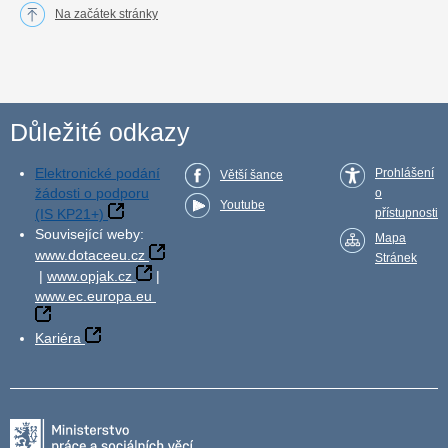
Na začátek stránky
Důležité odkazy
Elektronické podání
Prohlášení
Větší šance
žádosti o podporu
o
Youtube
(IS KP21+)
přístupnosti
Související weby:
Mapa
www.dotaceeu.cz
Stránek
|
www.opjak.cz
|
www.ec.europa.eu
Kariéra