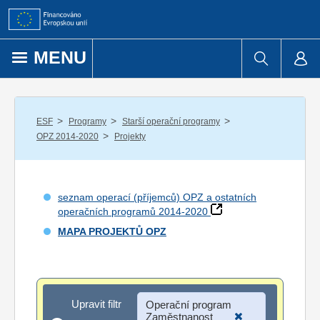
Přejít k obsahu
MENU
/
/
/
ESF
Programy
Starší operační programy
/
OPZ 2014-2020
Projekty
seznam operací (příjemců) OPZ a ostatních
operačních programů 2014-2020
MAPA PROJEKTŮ OPZ
Upravit filtr
Upravit filtr
Operační program
Zaměstnanost