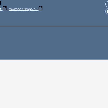
z
|
www.ec.europa.eu