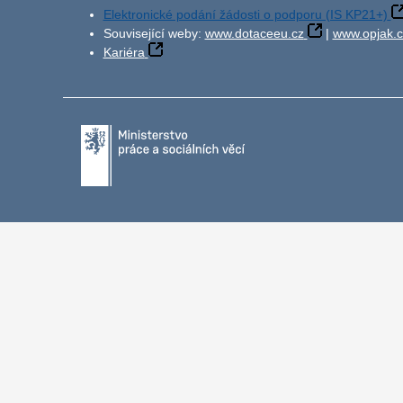
Elektronické podání žádosti o podporu (IS KP21+)
Související weby:
www.dotaceeu.cz
|
www.opjak.c
Kariéra